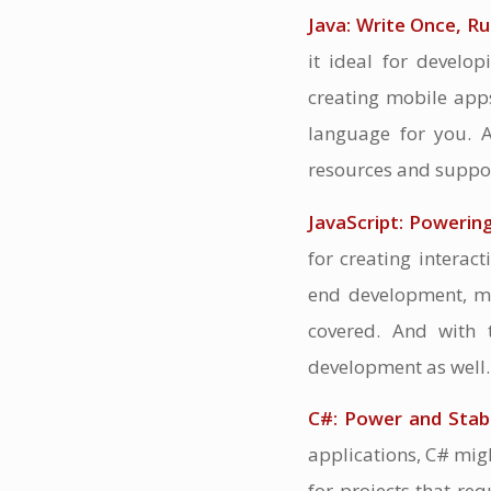
Java: Write Once, R
it ideal for develop
creating mobile apps
language for you. A
resources and suppor
JavaScript: Powerin
for creating interac
end development, mo
covered. And with t
development as well.
C#: Power and Stabi
applications, C# migh
for projects that re