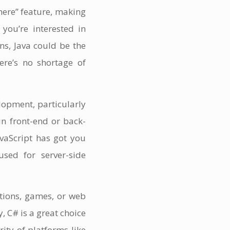
here” feature, making
 you’re interested in
ns, Java could be the
ere’s no shortage of
lopment, particularly
in front-end or back-
vaScript has got you
used for server-side
tions, games, or web
, C# is a great choice
ity of platforms like