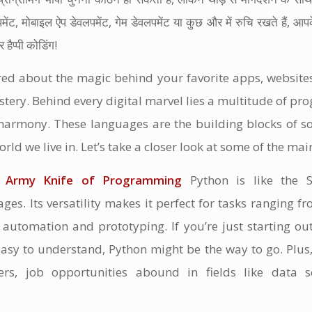
पमेंट, मोबाइल ऐप डेवलपमेंट, गेम डेवलपमेंट या कुछ और में रुचि रखते हैं, आ
 हैप्पी कोडिंग!
red about the magic behind your favorite apps, websites,
ystery. Behind every digital marvel lies a multitude of 
 harmony. These languages are the building blocks of s
rld we live in. Let’s take a closer look at some of the mai
s Army Knife of Programming
Python is like the S
s. Its versatility makes it perfect for tasks ranging f
automation and prototyping. If you’re just starting ou
 easy to understand, Python might be the way to go. Plu
rs, job opportunities abound in fields like data sc