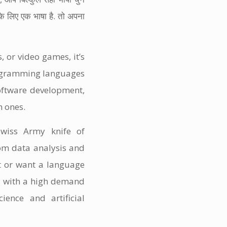
पके लिए एक भाषा है. तो अपना
 or video games, it’s
programming languages
oftware development,
n ones.
wiss Army knife of
rom data analysis and
t or want a language
s, with a high demand
ience and artificial